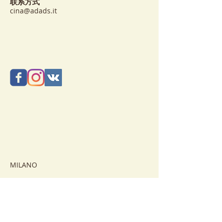
联系方式
cina@adads.it
MILANO
METRO + BUS:
From Train Station: Metro green line to
Loreto station
Bus n. 90,
stop:
V.le Campania Via Archimede