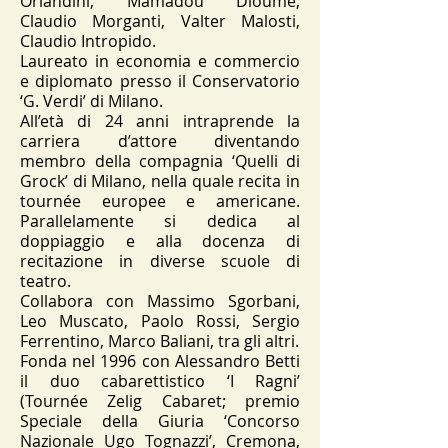
Orlandini, Mamadou Dioume,
Claudio Morganti, Valter Malosti,
Claudio Intropido.
Laureato in economia e commercio
e diplomato presso il Conservatorio
‘G. Verdi’ di Milano.
All’età di 24 anni intraprende la
carriera d’attore diventando
membro della compagnia ‘Quelli di
Grock’ di Milano, nella quale recita in
tournée europee e americane.
Parallelamente si dedica al
doppiaggio e alla docenza di
recitazione in diverse scuole di
teatro.
Collabora con Massimo Sgorbani,
Leo Muscato, Paolo Rossi, Sergio
Ferrentino, Marco Baliani, tra gli altri.
Fonda nel 1996 con Alessandro Betti
il duo cabarettistico ‘I Ragni’
(Tournée Zelig Cabaret; premio
Speciale della Giuria ‘Concorso
Nazionale Ugo Tognazzi’, Cremona,