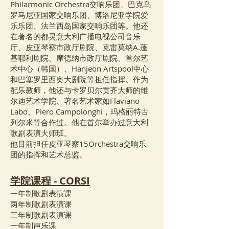
Philarmonic Orchestra交响乐团、巴克乌
罗马尼亚国家交响乐团、博洛尼亚学院爱
乐乐团、法兰西岛国家交响乐团等。他还
在著名的都灵意大利广播电视公司音乐
厅、皮亚琴察市政厅剧院、克雷莫纳A.蓬
基耶利剧院、摩德纳市政厅剧院、首尔艺
术中心（韩国）、Hanjeon Artspool中心
和巴塞罗里西奥大剧院等担任指挥。作为
配乐教师，他还与卡罗贝尔贡齐大师的维
尔迪艺术学院、著名艺术家如Flaviano
Labo、Piero Campolonghi，玛格丽特古
列尔米等合作过。他在首尔举办过意大利
歌剧表演大师班。
他目前担任皮亚琴察15Orchestra交响乐
团的指挥和艺术总监。
学院课程 - CORSI
一年制歌剧表演课
两年制歌剧表演课
三年制歌剧表演课
一年制声乐课