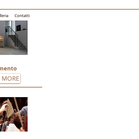
leria
leria
Contatti
Contatti
mento
 MORE