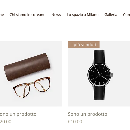
me
me
Chi siamo in coreano
Chi siamo in coreano
News
News
Lo spazio a Milano
Lo spazio a Milano
Galleria
Galleria
Cont
Cont
I più venduti
ono un prodotto
제품보기
Sono un prodotto
제품보기
가격
가격
20.00
€10.00