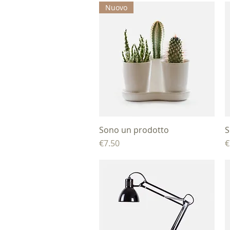
Nuovo
Sono un prodotto
제품보기
S
가격
€7.50
€