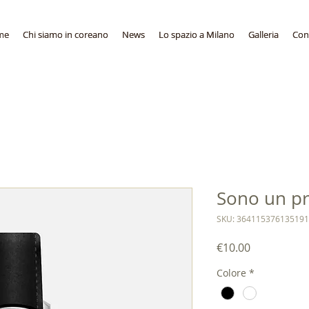
me
me
Chi siamo in coreano
Chi siamo in coreano
News
News
Lo spazio a Milano
Lo spazio a Milano
Galleria
Galleria
Cont
Cont
Sono un p
SKU: 364115376135191
가
€10.00
격
Colore
*