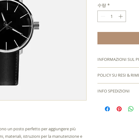
수량
*
INFORMAZIONI SUL 
Questi sono i dettag
POLICY SU RESI & RI
perfetto per aggiun
prodotto, come dimen
Sono le norme su Ri
la manutenzione e is
INFO SPEDIZIONI
perfetto per far sap
anche uno spazio pe
sono contenti con l'
Questa è la policy s
rende questo prodot
rese chiare sono per
adatto per aggiunge
possono trarre i clien
consentire agli acqu
di spedizione, imbal
informazioni traspar
è il modo migliore p
ono un posto perfetto per aggiungere più 
i tuoi clienti che p
, materiali, istruzioni per la manutenzione e 