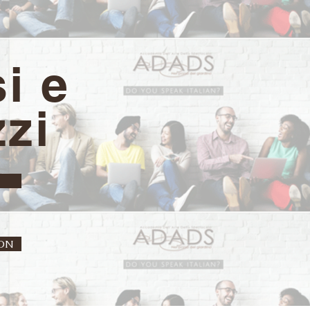
i e
zi
ON