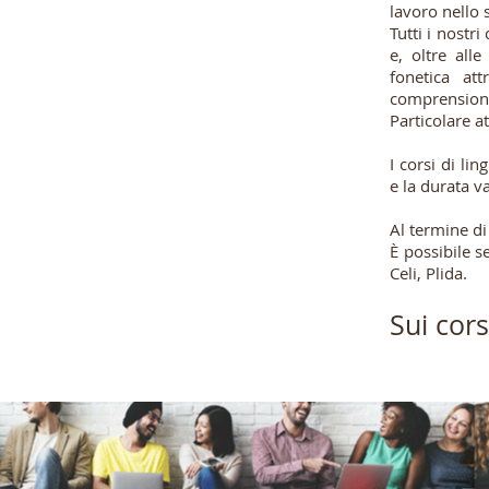
lavoro nello 
Tutti i nostr
e, oltre all
fonetica att
comprensione 
Particolare a
I corsi di li
e la durata v
Al termine di 
È possibile s
Celi, Plida.
Sui cors