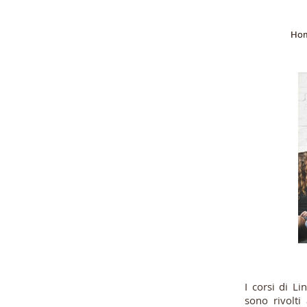
Ho
Ho
I corsi di Li
sono rivolti