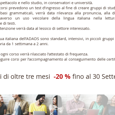
spettacolo e nello studio, in conservatori e università.
i corsi prevedono un test d’ingresso al fine di creare gruppi di st
e basi grammaticali, verrà data rilevanza alla pronuncia, alla d
raverso un uso veicolare della lingua italiana nella lettur
di testi.
ttenzione verrà data al lessico di settore interessato.
ngua italiana dell’ADADS sono standard, intensivi, in piccoli gruppi
aria da 1 settimana a 2 anni.
ogni corso verrà rilasciato l’attestato di frequenza.
eguire corsi per l’accompagnamento al conseguimento delle certifi
-20 %
i di oltre tre mesi
fino al 30 Set