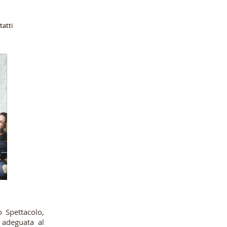
atti
atti
o Spettacolo,
 adeguata al