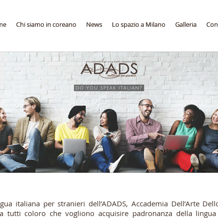
me
me
Chi siamo in coreano
Chi siamo in coreano
News
News
Lo spazio a Milano
Lo spazio a Milano
Galleria
Galleria
Cont
Cont
ngua italiana per stranieri dell’ADADS, Accademia Dell’Arte Dell
 a tutti coloro che vogliono acquisire padronanza della lingua