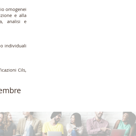
udio omogenei
izione e alla
a, analisi e
 o individuali
cazioni Cils,
tembre